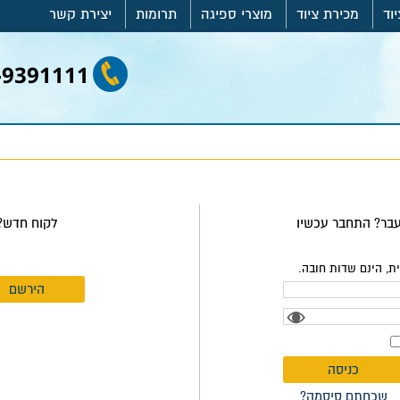
וד
מכירת ציוד
מוצרי ספיגה
תרומות
יצירת קשר
-9391111
בר? התחבר עכשיו
לקוח חדש?
ת, הינם שדות חובה.
הירשם
שכחתם סיסמה?