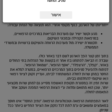
נתיב החסד
המקום שוקק פעילות ענפה, שכן הוא
אינו רק "מרכז להשאלת ציוד
רפואי
", הוא משמש כמרכז הלוגיסטי והמשרדים של הארגון, וכמוקד
לתמיכה וסיוע לקשיש, לחולה, לנכה, למוגבל התנועה, ולבני
אישור
משפחותיהם.
ייחודיותו של הארגון, כגוף מקומי אזורי. הוא תוצאה של הנחת עבודה:
מגע וקשר ישיר עם מערכות הבריאות במרכזים הרפואיים,
במרפאות הקהילה ובמכוני השיקום.
תקשורת ישירה מול מערכות הרווחה והשיקום ברשויות ובמשרדי
הממשלה.
בתוך זמן קצר הפך הארגון לשם דבר באזור כולו.
עובדה זו הביאה לפתחנו בזו אחר זו בקשות של הנהלות בתי החולים
באזור, "קפלן", "הרצפלד", "אסף הרופא", "שמואל הרופא".
לפתוח ולהפעיל סניפים בתוך המרכזים הרפואיים, במטרה למלא את
החסר במתן שרות לחולה המשתחרר לביתו, ועדיין זקוק לציוד רפואי
ו/או שיקומי להחלמתו בביתו.
שרות זמין זה במסגרת תקופת האשפוז מסייע גם למתן שרות מקצועי
יותר, שכן הוא מתואם ומלווה ע"י הצוות הרפואי המפנה ועוקב אחר
התאמתו לחולה.
לאור התפתחות הרפואה וטכנולוגיות הרפואה "נתיב החסד" אינו חוסך
במאמצים ומשאבים ע"מ לתת לכל נזקק את הציוד החדיש ביותר ככל
שניתן.