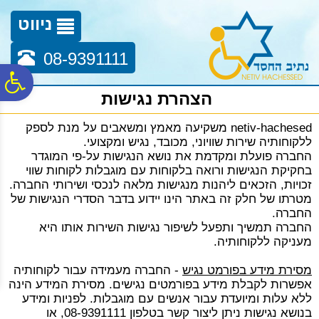
לתפריט
לתוכן
לתפריט
אתר
המרכזי
נגישות
ניווט
08-9391111
פ
הצהרת נגישות
סר
netiv-hachesed משקיעה מאמץ ומשאבים על מנת לספק
ללקוחותיה שירות שוויוני, מכובד, נגיש ומקצועי.
החברה פועלת ומקדמת את נושא הנגישות על-פי המוגדר
נג
בחקיקת הנגישות ורואה בלקוחות עם מוגבלות לקוחות שווי
זכויות, הזכאים ליהנות מנגישות מלאה לנכסי ושירותי החברה.
מטרתו של חלק זה באתר הינו יידוע בדבר הסדרי הנגישות של
החברה.
החברה תמשיך ותפעל לשיפור נגישות השירות אותו היא
מעניקה ללקוחותיה.
מסירת מידע בפורמט נגיש
- החברה מעמידה עבור לקוחותיה
אפשרות לקבלת מידע בפורמטים נגישים. מסירת המידע הינה
ללא עלות ומיועדת עבור אנשים עם מוגבלות. לפניות ומידע
בנושא נגישות ניתן ליצור קשר בטלפון 08-9391111, או