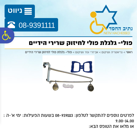
לתפריט
לתוכן
לתפריט
אתר
המרכזי
נגישות
ניווט
08-9391111
פ
פולי- גלגלת פולי לחיזוק שרירי הידיים
סר
ראשי
>
גריאטריה ושיקום
>
אביזרי עזר ושיקום
>
פולי- גלגלת פולי לחיזוק שרירי הידיים
נג
לפרטים נוספים להתקשר לטלפון: 08-9391113 בשעות הפעילות: ימי א'-ה :
9.00-14.00
או מלאו את הטופס הבא: