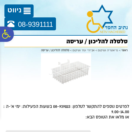
לתפריט
לתוכן
לתפריט
אתר
המרכזי
נגישות
ניווט
08-9391111
פ
סלסלה להליכון / עריסה
סר
ראשי
>
גריאטריה ושיקום
>
אביזרי עזר ושיקום
>
סלסלה להליכון / עריסה
נג
לפרטים נוספים להתקשר לטלפון: 08-9391113 בשעות הפעילות: ימי א'-ה :
9.00-14.00
או מלאו את הטופס הבא: