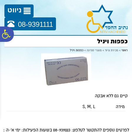
לתפריט
לתוכן
לתפריט
אתר
המרכזי
נגישות
ניווט
08-9391111
פ
כפפות ויניל
סר
ראשי
>
מכירת ציוד
>
מוצרי ספיגה
>
כפפות ויניל
נג
קיים גם ללא אבקה
מידה
S, M, L
לפרטים נוספים להתקשר לטלפון: 08-9391113 בשעות הפעילות: ימי א'-ה :