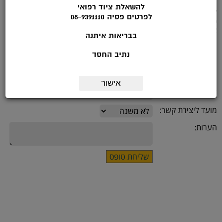
להשאלת ציוד רפואי
לפרטים נוספים להתקשר לטלפון: 08-9391113 בשעות הפעילות: ימי א'-ה :
לפרטים פסיה 08-9391110
9.00-14.00
או מלאו את הטופס הבא:
בבריאות איתנה
נתיב החסד
שם:
*טלפון:
אישור
דואר אלקטרוני:
מועד ליצירת קשר:
הערות: