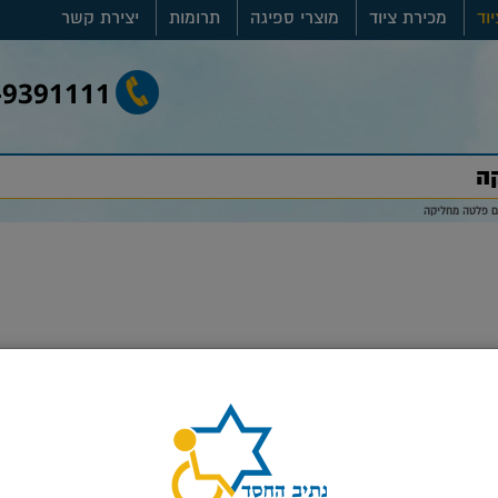
וד
מכירת ציוד
מוצרי ספיגה
תרומות
יצירת קשר
-9391111
ה
 פלטה מחליקה
סגור