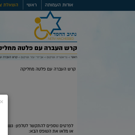
אודות העמותה
ראשי
השאלת צי
קרש העברה עם פלטה מחליק
ראשי
>
גריאטריה ושיקום
>
אביזרי עזר ושיקום
>
קרש העברה עם
קרש העברה עם פלטה מחליקה
×
לפרטים נוספים להתקשר לטלפון: 08-9391113 בשעות הפעילות: ימי א'-ה : 9.00-14.00
או מלאו את הטופס הבא: