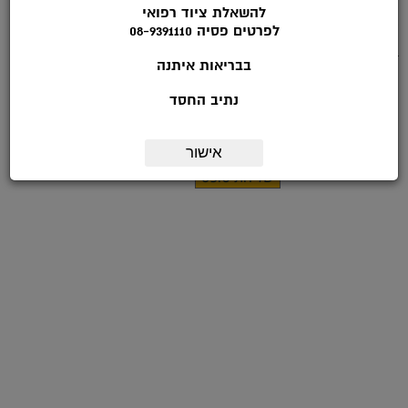
להשאלת ציוד רפואי
*טלפון:
לפרטים פסיה 08-9391110
דואר אלקטרוני:
בבריאות איתנה
מועד ליצירת קשר:
נתיב החסד
הערות:
אישור