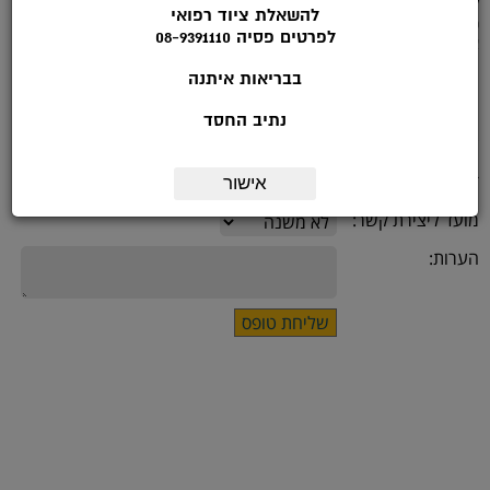
לפרטים נוספים להתקשר לטלפון: 08-9391113 בשעות הפעילות: ימי א'-ה :
להשאלת ציוד רפואי
9.00-14.00
לפרטים פסיה 08-9391110
או מלאו את הטופס הבא:
בבריאות איתנה
שם:
נתיב החסד
*טלפון:
דואר אלקטרוני:
אישור
מועד ליצירת קשר:
הערות: