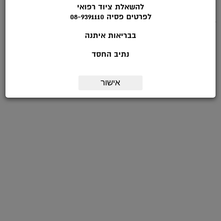
*טלפון:
להשאלת ציוד רפואי
לפרטים פסיה 08-9391110
דואר אלקטרוני:
בבריאות איתנה
מועד ליצירת קשר:
נתיב החסד
הערות:
אישור