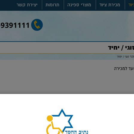
וד
מכירת ציוד
מוצרי ספיגה
תרומות
יצירת קשר
-9391111
י / יחיד
 זוגי / יחיד
ועד למכירה
סגור