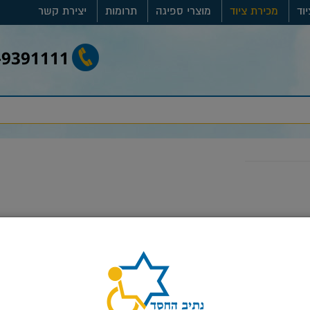
וד
מכירת ציוד
מוצרי ספיגה
תרומות
יצירת קשר
-9391111
סגור