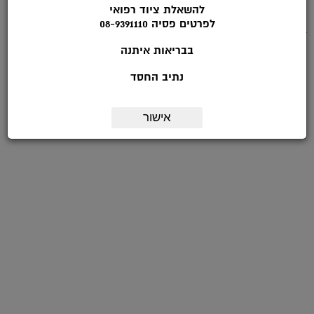
להשאלת ציוד רפואי
*טלפון:
לפרטים פסיה 08-9391110
דואר אלקטרוני:
בבריאות איתנה
מועד ליצירת קשר:
נתיב החסד
הערות:
אישור