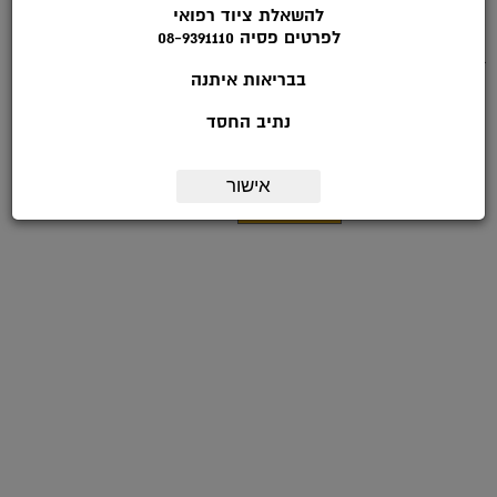
להשאלת ציוד רפואי
*טלפון:
לפרטים פסיה 08-9391110
דואר אלקטרוני:
בבריאות איתנה
מועד ליצירת קשר:
נתיב החסד
הערות:
אישור