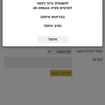
להשאלת ציוד רפואי
לפרטים נוספים להתקשר לטלפון: 08-9391113 בשעות הפעילות: ימי א'-ה :
לפרטים פסיה 08-9391110
9.00-14.00
או מלאו את הטופס הבא:
בבריאות איתנה
נתיב החסד
שם:
*טלפון:
אישור
דואר אלקטרוני:
מועד ליצירת קשר:
הערות: