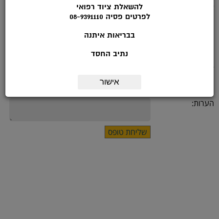
להשאלת ציוד רפואי
או מלאו את הטופס הבא:
לפרטים פסיה 08-9391110
שם:
בבריאות איתנה
*טלפון:
נתיב החסד
דואר אלקטרוני:
אישור
מועד ליצירת קשר:
הערות: