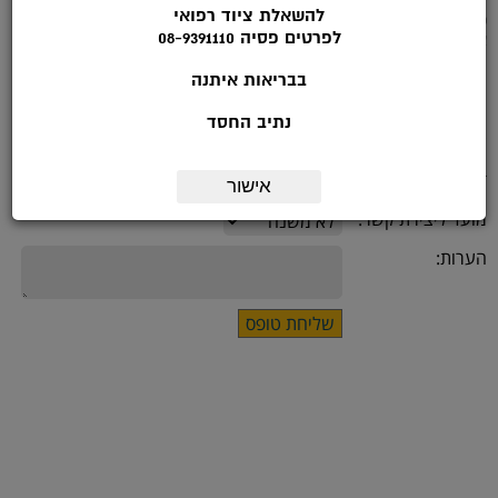
לפרטים נוספים להתקשר לטלפון: 08-9391113 בשעות הפעילות: ימי א'-ה :
להשאלת ציוד רפואי
9.00-14.00
לפרטים פסיה 08-9391110
או מלאו את הטופס הבא:
בבריאות איתנה
שם:
נתיב החסד
*טלפון:
דואר אלקטרוני:
אישור
מועד ליצירת קשר:
הערות: