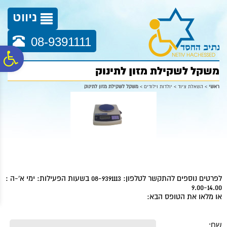
לתפריט
לתוכן
לתפריט
אתר
המרכזי
נגישות
ניווט
08-9391111
פ
משקל לשקילת מזון לתינוק
סר
ראשי
>
השאלת ציוד
>
יולדות וילודים
>
משקל לשקילת מזון לתינוק
נג
לפרטים נוספים להתקשר לטלפון: 08-9391113 בשעות הפעילות: ימי א'-ה :
9.00-14.00
או מלאו את הטופס הבא:
שם: