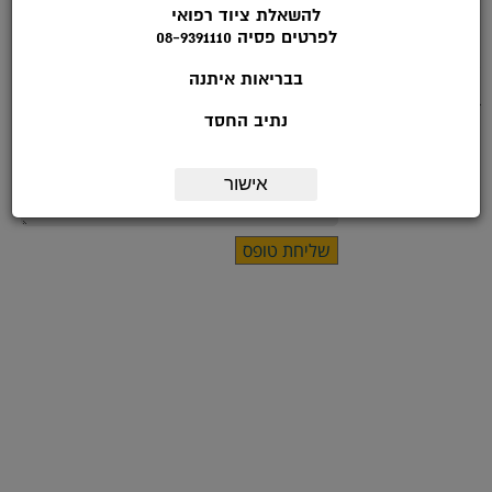
להשאלת ציוד רפואי
שם:
לפרטים פסיה 08-9391110
*טלפון:
בבריאות איתנה
דואר אלקטרוני:
נתיב החסד
מועד ליצירת קשר:
אישור
הערות: