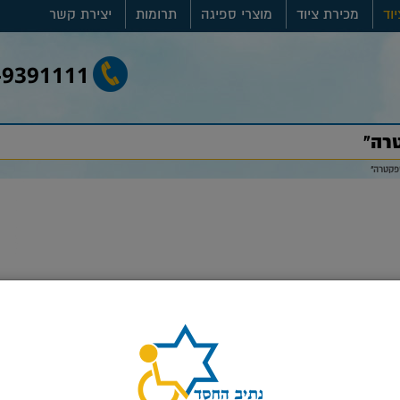
וד
מכירת ציוד
מוצרי ספיגה
תרומות
יצירת קשר
-9391111
רה"
פקטרה"
סגור