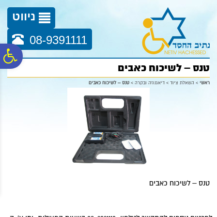
לתפריט
לתוכן
לתפריט
אתר
המרכזי
נגישות
ניווט
08-9391111
פ
טנס – לשיכוח כאבים
סר
ראשי
>
השאלת ציוד
>
דיאגנוזה ובקרה
>
טנס – לשיכוח כאבים
נג
טנס – לשיכוח כאבים