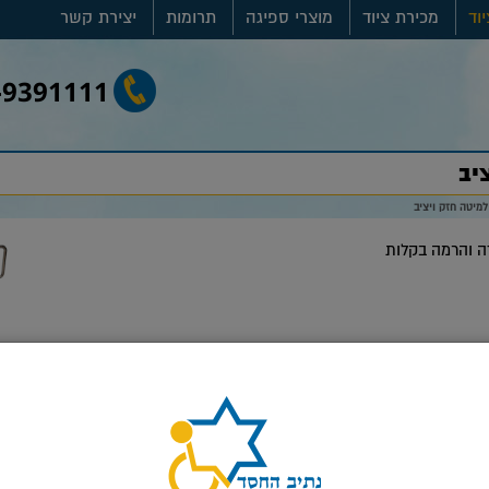
וד
מכירת ציוד
מוצרי ספיגה
תרומות
יצירת קשר
-9391111
יב
מיטה חזק ויציב
דה והרמה בקלות
סגור