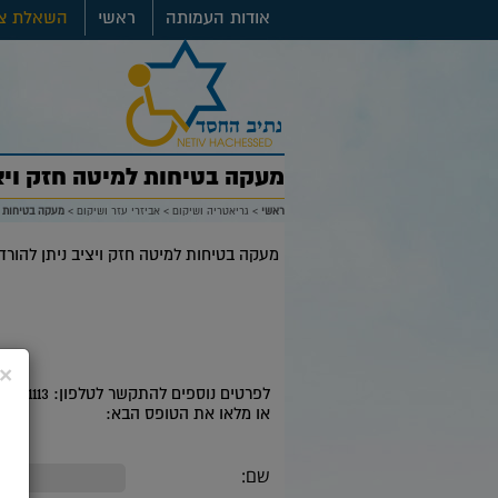
אודות העמותה
ראשי
השאלת צי
מעקה בטיחות למיטה חזק ויצ
ראשי
>
גריאטריה ושיקום
>
אביזרי עזר ושיקום
>
מעקה בטיחות ל
מעקה בטיחות למיטה חזק ויציב ניתן להור
×
לפרטים נוספים להתקשר לטלפון: 08-9391113 בשעות הפעילות: ימי א'-ה : 9.00-14.00
או מלאו את הטופס הבא:
שם: