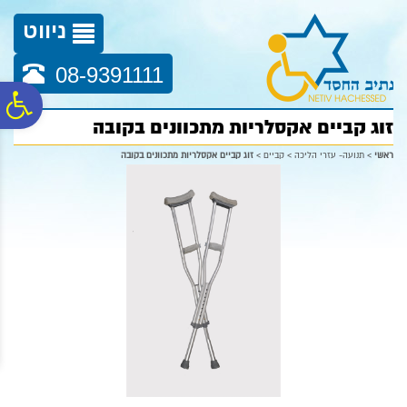
לתפריט
לתוכן
לתפריט
אתר
המרכזי
נגישות
ניווט
08-9391111
פ
זוג קביים אקסלריות מתכוונים בקובה
סר
ראשי
>
תנועה- עזרי הליכה
>
קביים
>
זוג קביים אקסלריות מתכוונים בקובה
נג