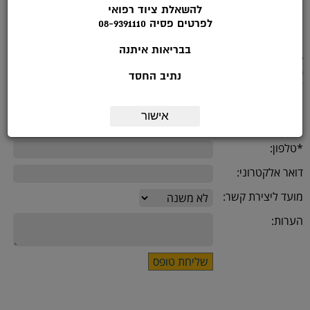
להשאלת ציוד רפואי
מקל כיסא מתקפל – 4 רגליים
לפרטים פסיה 08-9391110
בבריאות איתנה
לפרטים נוספים להתקשר לטלפון: 08-9391113 בשעות הפעילות: ימי א'-ה :
9.00-14.00
נתיב החסד
או מלאו את הטופס הבא:
אישור
שם:
*טלפון:
דואר אלקטרוני:
מועד ליצירת קשר:
הערות: