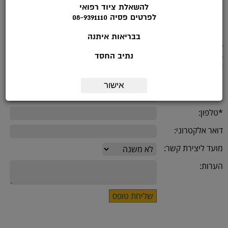
להשאלת ציוד רפואי
הליכון אמות קבוע עם גלגלים ניתן לכוון גובה להתאמה נכונה
לפרטים פסיה 08-9391110
בבריאות איתנה
לפרטים נוספים להתקשר לטלפון: 08-9391113 בשעות הפעילות: ימי א'-ה :
נתיב החסד
9.00-14.00
או מלאו את הטופס הבא:
אישור
שם:
*טלפון:
דואר אלקטרוני:
מועד ליצירת קשר:
הערות: