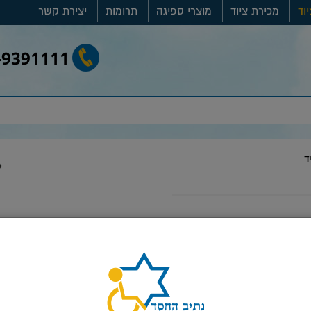
וד
מכירת ציוד
מוצרי ספיגה
תרומות
יצירת קשר
-9391111
ד
סגור