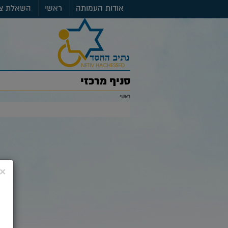
אודות העמותה
ראשי
השאלת צי
סניף מרכזי
ראשי
×