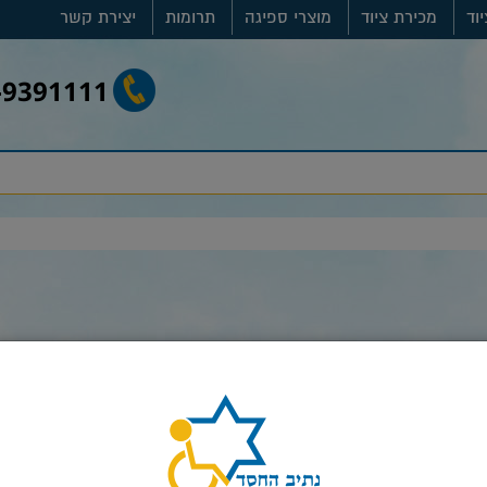
וד
מכירת ציוד
מוצרי ספיגה
תרומות
יצירת קשר
-9391111
סגור